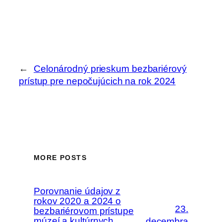
←
Celonárodný prieskum bezbariérový
prístup pre nepočujúcich na rok 2024
MORE POSTS
Porovnanie údajov z
rokov 2020 a 2024 o
23.
bezbariérovom prístupe
múzeí a kultúrnych
decembra