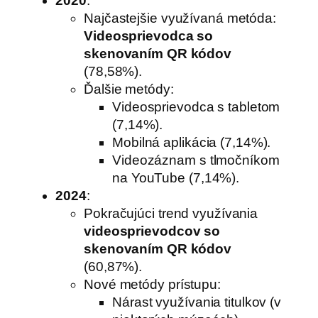
2020
:
Najčastejšie využívaná metóda:
Videosprievodca so
skenovaním QR kódov
(78,58%).
Ďalšie metódy:
Videosprievodca s tabletom
(7,14%).
Mobilná aplikácia (7,14%).
Videozáznam s tlmočníkom
na YouTube (7,14%).
2024
:
Pokračujúci trend využívania
videosprievodcov so
skenovaním QR kódov
(60,87%).
Nové metódy prístupu:
Nárast využívania titulkov (v