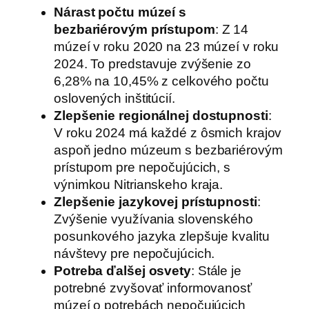
Nárast počtu múzeí s
bezbariérovým prístupom
: Z 14
múzeí v roku 2020 na 23 múzeí v roku
2024. To predstavuje zvýšenie zo
6,28% na 10,45% z celkového počtu
oslovených inštitúcií.
Zlepšenie regionálnej dostupnosti
:
V roku 2024 má každé z ôsmich krajov
aspoň jedno múzeum s bezbariérovým
prístupom pre nepočujúcich, s
výnimkou Nitrianskeho kraja.
Zlepšenie jazykovej prístupnosti
:
Zvýšenie využívania slovenského
posunkového jazyka zlepšuje kvalitu
návštevy pre nepočujúcich.
Potreba ďalšej osvety
: Stále je
potrebné zvyšovať informovanosť
múzeí o potrebách nepočujúcich