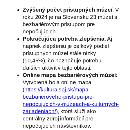
Zvýšený počet prístupných múzeí
: V
roku 2024 je na Slovensku 23 múzeí s
bezbariérovým prístupom pre
nepočujúcich.
Pokračujúca potreba zlepšenia
: Aj
napriek zlepšeniu je celkový podiel
prístupných múzeí stále nízky
(10,45%), čo naznačuje potrebu
ďalších aktivít v tejto oblasti.
Online mapa bezbariérových múzeí
:
Vytvorená bola online mapa
(
https://kultura.spj.sk/mapa-
bezbarieroveho-pristupu-pre-
nepocujucich-v-muzeach-a-kulturnych-
zariadeniach/
), ktorá slúži ako
centrálny zdroj informácií pre
nepočujúcich návštevníkov.