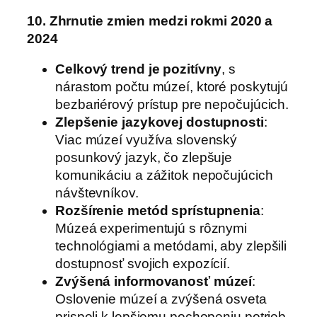
10. Zhrnutie zmien medzi rokmi 2020 a
2024
Celkový trend je pozitívny
, s
nárastom počtu múzeí, ktoré poskytujú
bezbariérový prístup pre nepočujúcich.
Zlepšenie jazykovej dostupnosti
:
Viac múzeí využíva slovenský
posunkový jazyk, čo zlepšuje
komunikáciu a zážitok nepočujúcich
návštevníkov.
Rozšírenie metód sprístupnenia
:
Múzeá experimentujú s rôznymi
technológiami a metódami, aby zlepšili
dostupnosť svojich expozícií.
Zvýšená informovanosť múzeí
:
Oslovenie múzeí a zvýšená osveta
prispeli k lepšiemu pochopeniu potrieb