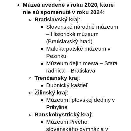
Múzeá uvedené v roku 2020, ktoré
nie sú spomenuté v roku 2024
:
Bratislavský kraj
:
Slovenské národné múzeum
– Historické múzeum
(Bratislavský hrad)
Malokarpatské múzeum v
Pezinku
Múzeum dejín mesta – Stará
radnica – Bratislava
Trenčiansky kraj
:
Dubnický kaštieľ
Žilinský kraj
:
Múzeum liptovskej dediny v
Pribyline
Banskobystrický kraj
:
Múzeum Prvého
slovenského gymnázia v